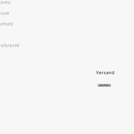
Konto
ssum
schutz
rufsrecht
Versand