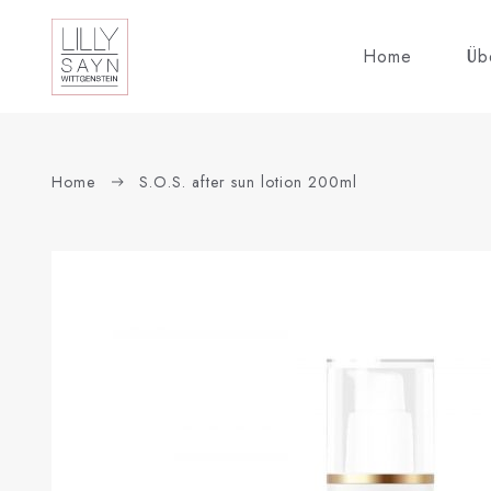
Home
Übe
Home
S.O.S. after sun lotion 200ml