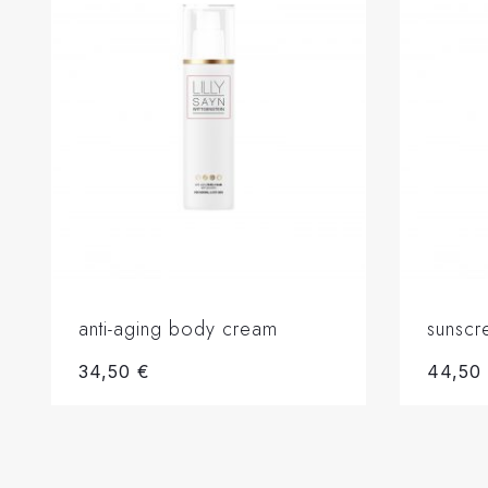
anti-aging body cream
sunscr
34,50
€
44,5
Add to basket