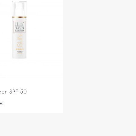
een SPF 50
0
€
Add to basket