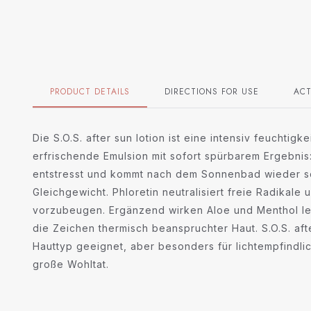
PRODUCT DETAILS
DIRECTIONS FOR USE
ACT
Die S.O.S. after sun lotion ist eine intensiv feuchti
erfrischende Emulsion mit sofort spürbarem Ergebnis:
entstresst und kommt nach dem Sonnenbad wieder sc
Gleichgewicht. Phloretin neutralisiert freie Radikale
vorzubeugen. Ergänzend wirken Aloe und Menthol lei
die Zeichen thermisch beanspruchter Haut. S.O.S. afte
Hauttyp geeignet, aber besonders für lichtempfindlich
große Wohltat.